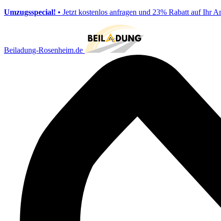
Umzugsspecial!
• Jetzt kostenlos anfragen und 23% Rabatt auf Ihr A
Beiladung-Rosenheim.de