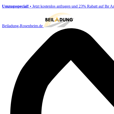
Umzugsspecial!
• Jetzt kostenlos anfragen und 23% Rabatt auf Ihr A
Beiladung-Rosenheim.de