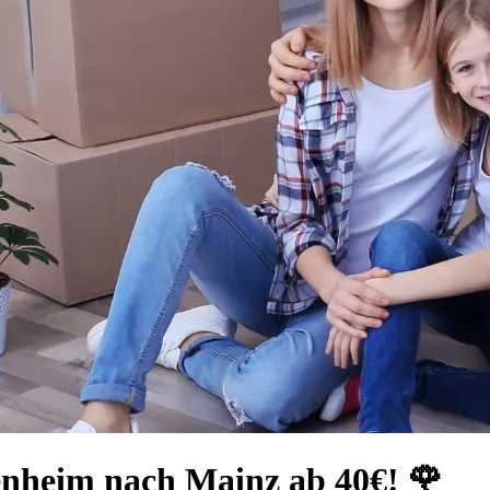
enheim nach Mainz ab 40€! 🌹