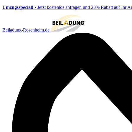
Umzugsspecial!
• Jetzt kostenlos anfragen und 23% Rabatt auf Ihr A
Beiladung-Rosenheim.de