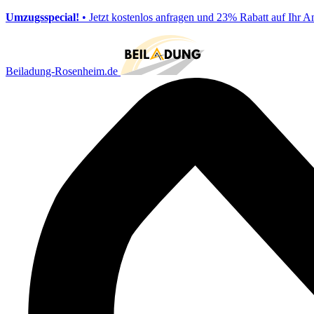
Umzugsspecial!
• Jetzt kostenlos anfragen und 23% Rabatt auf Ihr A
Beiladung-Rosenheim.de